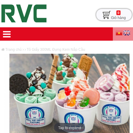
0
Giỏ hàng
Trang chủ
Tô Giấy 300ML Đựng Kem Nắp Cầu
Tap to expand