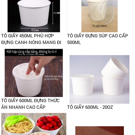
TÔ GIẤY 450ML PHÙ HỢP
TÔ GIẤY ĐỰNG SÚP CAO CẤP
ĐỰNG CANH NÓNG MANG ĐI
500ML
TÔ GIẤY 600ML ĐỰNG THỨC
ĂN NHANH CAO CẤP
TÔ GIẤY 600ML - 20OZ