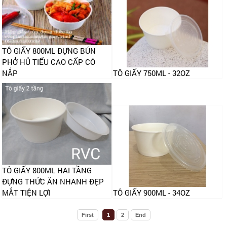
TÔ GIẤY 800ML ĐỰNG BÚN
PHỞ HỦ TIẾU CAO CẤP CÓ
NẮP
TÔ GIẤY 750ML - 32OZ
TÔ GIẤY 800ML HAI TẦNG
ĐỰNG THỨC ĂN NHANH ĐẸP
MẮT TIỆN LỢI
TÔ GIẤY 900ML - 34OZ
First
1
2
End