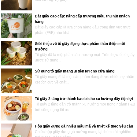
Bát giấy cao cấp: nâng cấp thương hiệu, thu hút khách
hàng
Bát giấy cao cấp là lựa chọn hàng đầu trong lĩnh vực thực
phẩm (F&B) nhờ khả...
Giới thiệu về tô giấy đựng thực phẩm thân thiện môi
trường
Tô giấy đã là một phần của thương mại. Trên thực tế, tô giấy
được sử dụng...
Sử dụng tô giấy mang đi tiện lợi cho cửa hàng
Tô giấy mang đi là một sản phẩm đang được nhiều sự nhận
xét tích cực về chất...
Tô giấy 2 tầng trở thành bao bì cho xu hướng đầy tiện lợi
Tô giấy 2 tầng dần trở thành xu hướng mới trong ngành F&B
bởi công dụng tối ưu...
Hộp giấy đựng gà nhiều mẫu mã và thiết kế theo yêu cầu
Chiếc hộp giấy đựng gà nướng mang lại thêm trải nghiệm