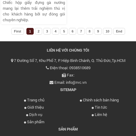
Chiếc hộp giấy đựng gà nướng
mang lại thêm trải nghiệm thú vị
cho khách hàng bởi sự đóng gói
chuyên nghiệp.
First
1
2
3
4
5
6
7
8
9
10
End
LIÊN HỆ VỚI CHÚNG TÔI
7 Đường Số 7, Khu Phố 7, P. Hiệp Bình Chánh, Q. Thủ Đức,Tp.HCM
Điện thoại: 0938510689
Fax:
Email: info@rvc.vn
SITEMAP
Trang chủ
Chính sách bán hàng
Giới thiệu
Tin tức
Dịch vụ
Liên hệ
Sản phẩm
SẢN PHẨM