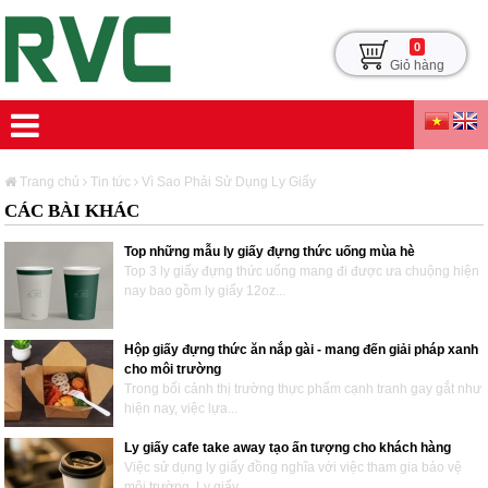
0
Giỏ hàng
Trang chủ
Tin tức
Vì Sao Phải Sử Dụng Ly Giấy
CÁC BÀI KHÁC
Top những mẫu ly giấy đựng thức uống mùa hè
Top 3 ly giấy đựng thức uống mang đi được ưa chuộng hiện
nay bao gồm ly giấy 12oz...
Hộp giấy đựng thức ăn nắp gài - mang đến giải pháp xanh
cho môi trường
Trong bối cảnh thị trường thực phẩm cạnh tranh gay gắt như
hiện nay, việc lựa...
Ly giấy cafe take away tạo ấn tượng cho khách hàng
Việc sử dụng ly giấy đồng nghĩa với việc tham gia bảo vệ
môi trường. Ly giấy...