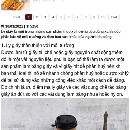
thú vị cho khách hàng...
First
1
2
3
4
5
6
7
8
9
10
End
30/03/2021 |
5250
Ly giấy là một trong những sản phẩm theo xu hướng tiêu dùng xanh, góp
phần bảo vệ môi trường và đảm bảo sức khỏe của người tiêu dùng.
1. Ly giấy thân thiện với môi trường
Được làm từ giấy tái chế hoặc giấy nguyên chất cộng thêm
đó là một vài nguyên liệu phụ là bạn có thể làm ra được một
sản phẩm làm bằng giấy và vì giấy rất dễ phân huỷ nên khi
bạn thải loại thì nó sẽ nhanh chóng phân huỷ hoặc được xử lý
để tái sử dụng vào những công việc khác một cách dễ dàng.
Đó chính là ưu điểm mà ly giấy và các vật dụng chế tác bằng
giấy ăn đứt so với các vật dụng làm bằng nhựa hoặc nylon.