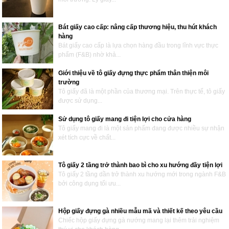
Bát giấy cao cấp: nâng cấp thương hiệu, thu hút khách
hàng
Bát giấy cao cấp là lựa chọn hàng đầu trong lĩnh vực thực
phẩm (F&B) nhờ khả...
Giới thiệu về tô giấy đựng thực phẩm thân thiện môi
trường
Tô giấy đã là một phần của thương mại. Trên thực tế, tô giấy
được sử dụng...
Sử dụng tô giấy mang đi tiện lợi cho cửa hàng
Tô giấy mang đi là một sản phẩm đang được nhiều sự nhận
xét tích cực về chất...
Tô giấy 2 tầng trở thành bao bì cho xu hướng đầy tiện lợi
Tô giấy 2 tầng dần trở thành xu hướng mới trong ngành F&B
bởi công dụng tối ưu...
Hộp giấy đựng gà nhiều mẫu mã và thiết kế theo yêu cầu
Chiếc hộp giấy đựng gà nướng mang lại thêm trải nghiệm