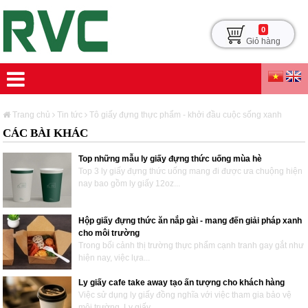
0
Giỏ hàng
Trang chủ
Tin tức
Tô giấy đựng thực phẩm - khởi đầu cuộc sống xanh
CÁC BÀI KHÁC
Top những mẫu ly giấy đựng thức uống mùa hè
Top 3 ly giấy đựng thức uống mang đi được ưa chuộng hiện
nay bao gồm ly giấy 12oz...
Hộp giấy đựng thức ăn nắp gài - mang đến giải pháp xanh
cho môi trường
Trong bối cảnh thị trường thực phẩm cạnh tranh gay gắt như
hiện nay, việc lựa...
Ly giấy cafe take away tạo ấn tượng cho khách hàng
Việc sử dụng ly giấy đồng nghĩa với việc tham gia bảo vệ
môi trường. Ly giấy...