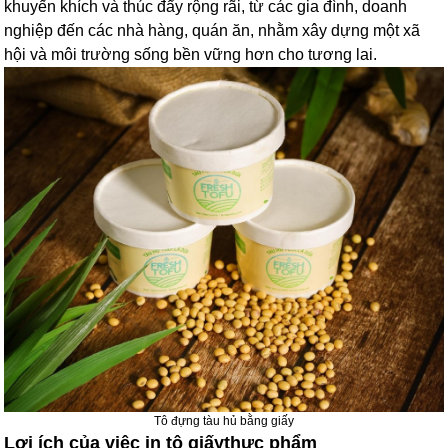
khuyến khích và thúc đẩy rộng rãi, từ các gia đình, doanh
nghiệp đến các nhà hàng, quán ăn, nhằm xây dựng một xã
hội và môi trường sống bền vững hơn cho tương lai.
Tô đựng tàu hủ bằng giấy
Lợi ích của việc in tô giấy
thực phẩm