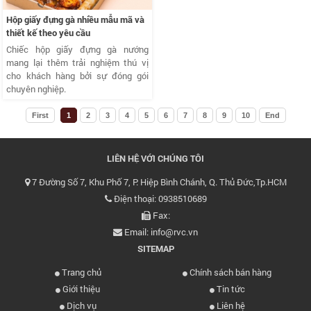
Hộp giấy đựng gà nhiều mẫu mã và
thiết kế theo yêu cầu
Chiếc hộp giấy đựng gà nướng
mang lại thêm trải nghiệm thú vị
cho khách hàng bởi sự đóng gói
chuyên nghiệp.
First
1
2
3
4
5
6
7
8
9
10
End
LIÊN HỆ VỚI CHÚNG TÔI
7 Đường Số 7, Khu Phố 7, P. Hiệp Bình Chánh, Q. Thủ Đức,Tp.HCM
Điện thoại: 0938510689
Fax:
Email: info@rvc.vn
SITEMAP
Trang chủ
Chính sách bán hàng
Giới thiệu
Tin tức
Dịch vụ
Liên hệ