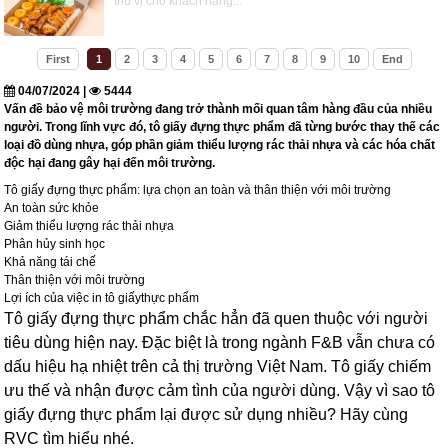
thú vị cho khách hàng...
First
1
2
3
4
5
6
7
8
9
10
End
04/07/2024 |
5444
Vấn đề bảo vệ môi trường đang trở thành mối quan tâm hàng đầu của nhiều
người. Trong lĩnh vực đó, tô giấy đựng thực phẩm đã từng bước thay thế các
loại đồ dùng nhựa, góp phần giảm thiểu lượng rác thải nhựa và các hóa chất
độc hại đang gây hại đến môi trường.
Tô giấy đựng thực phẩm: lựa chọn an toàn và thân thiện với môi trường
An toàn sức khỏe
Giảm thiểu lượng rác thải nhựa
Phân hủy sinh học
Khả năng tái chế
Thân thiện với môi trường
Lợi ích của việc in tô giấythực phẩm
Tô giấy đựng thực phẩm chắc hẳn đã quen thuộc với người
tiêu dùng hiện nay. Đặc biệt là trong ngành F&B vẫn chưa có
dấu hiệu hạ nhiệt trên cả thị trường Việt Nam. Tô giấy chiếm
ưu thế và nhận được cảm tình của người dùng. Vậy vì sao tô
giấy đựng thực phẩm lại được sử dụng nhiều? Hãy cùng
RVC tìm hiểu nhé.