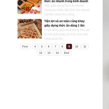
thức ăn nhanh trong kinh doanh
Hộp giấy đựng thức ăn nhanh
mang lại nhiều tiện tích cho doanh
nghiệp cũng như cộng...
Tiện lợi và an toàn cùng khay
giấy đựng thức ăn dùng 1 lần
Chọn khay giấy kraft đựng thức ăn
là một giải pháp an toàn cho nhà
hàng quán ăn...
First
4
5
6
7
8
9
10
11
12
13
14
End