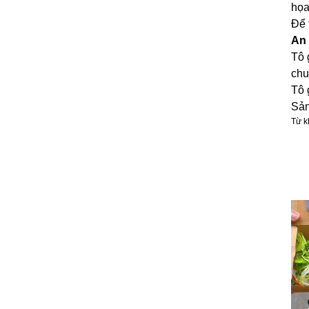
họa
Để 
An 
Tô 
chu
Tô 
Sản
Từ k