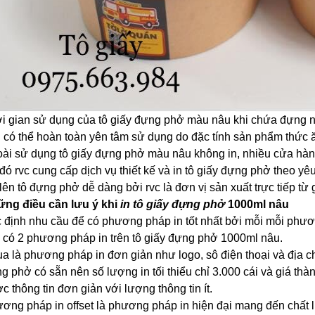
i gian sử dụng của tô giấy đựng phở màu nâu khi chứa đựng 
 có thể hoàn toàn yên tâm sử dụng do đặc tính sản phẩm thức ă
ài sử dụng tô giấy đựng phở màu nâu không in, nhiều cửa hàn
đó rvc cung cấp dịch vụ thiết kế và in tô giấy đựng phở theo yêu
t lên tô đựng phở dễ dàng bởi rvc là đơn vị sản xuất trực tiếp từ 
ng điều cần lưu ý khi
in tô giấy đựng phở
1000ml nâu
 định nhu cầu để có phương pháp in tốt nhất bởi mỗi mỗi phươ
 có 2 phương pháp in trên tô giấy đựng phở 1000ml nâu.
lụa là phương pháp in đơn giản như logo, sô điện thoại và địa chỉ
g phở có sẵn nên số lượng in tối thiểu chỉ 3.000 cái và giá t
c thông tin đơn giản với lượng thông tin ít.
ơng pháp in offset là phương pháp in hiện đại mang đến chất lượ