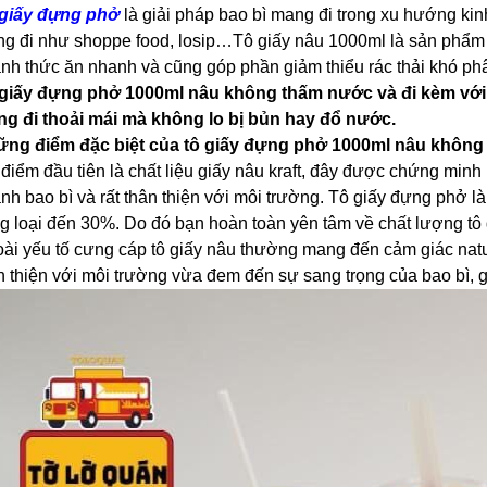
giấy đựng phở
là giải pháp bao bì mang đi trong xu hướng ki
g đi như shoppe food, losip…Tô giấy nâu 1000ml là sản phẩm t
nh thức ăn nhanh và cũng góp phần giảm thiểu rác thải khó ph
giấy đựng phở 1000ml nâu không thấm nước và đi kèm với nắ
g đi thoải mái mà không lo bị bủn hay đổ nước.
ng điểm đặc biệt của tô giấy đựng phở 1000ml nâu không 
điểm đầu tiên là chất liệu giấy nâu kraft, đây được chứng minh
nh bao bì và rất thân thiện với môi trường. Tô giấy đựng phở 
g loại đến 30%. Do đó bạn hoàn toàn yên tâm về chất lượng tô
ài yếu tố cưng cáp tô giấy nâu thường mang đến cảm giác nat
n thiện với môi trường vừa đem đến sự sang trọng của bao bì, g