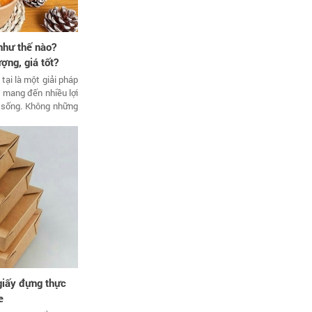
 như thế nào?
ợng, giá tốt?
tại là một giải pháp
, mang đến nhiều lợi
g sống. Không những
giấy đựng thực
e