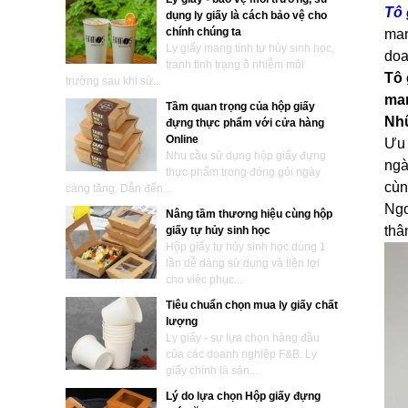
Tô 
dụng ly giấy là cách bảo vệ cho
chính chúng ta
man
Ly giấy mang tính tự hủy sinh học,
doa
tranh tình trạng ô nhiễm môi
Tô 
trường sau khi sử...
man
Tầm quan trọng của hộp giấy
Nhữ
đựng thực phẩm với cửa hàng
Online
Ưu 
Nhu cầu sử dụng hộp giấy đựng
ngà
thực phẩm trong đóng gói ngày
cùn
càng tăng. Dẫn đến...
Ngo
Nâng tầm thương hiệu cùng hộp
thâ
giấy tự hủy sinh học
Hộp giấy tự hủy sinh học dùng 1
lần dễ dàng sử dụng và tiện lợi
cho việc phục...
Tiêu chuẩn chọn mua ly giấy chất
lượng
Ly giấy - sự lựa chọn hàng đầu
của các doanh nghiệp F&B. Ly
giấy chính là sản...
Lý do lựa chọn Hộp giấy đựng