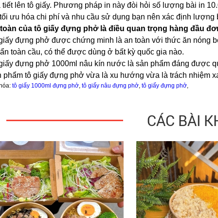
 tiết lên tô giấy. Phương pháp in này đòi hỏi số lượng bài in 10
tối ưu hóa chi phí và nhu cầu sử dụng bạn nên xác định lượng
toàn của tô giấy đựng phở là điều quan trọng hàng đầu đơ
giấy đựng phở được chứng minh là an toàn với thức ăn nóng bởi ch
ẩn toàn cầu, có thể được dùng ở bất kỳ quốc gia nào.
giấy đựng phở 1000ml nâu kín nước là sản phẩm đáng được qua
 phẩm tô giấy đựng phở vừa là xu hướng vừa là trách nhiệm x
hóa:
tô giấy 1000ml đựng phở
,
tô giấy nâu đựng phở
,
tô giấy đựng phở
,
CÁC BÀI K