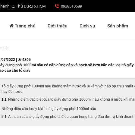
nh Chánh, Q. Thủ Đức,Tp.HCM
0938510689
Trang chủ
Giới thiệu
Dịch vụ
Sản phẩm
nhiệt
/07/2022 |
4805
iấy đựng phở 1000ml nâu có nắp cứng cáp và sạch sẽ hơn hẳn các loại tô giấy
ao cấp cho tô giấy
Tô giấy đựng phở 1000ml nâu không thấm nước và đi kèm với nắp pp chịu nhiệt kí
hay đổ nước.
Những điểm đặc biệt của tô giấy đựng phở 1000ml nâu không rỉ nước khi ma
Những điều cần lưu ý khi in tô giấy đựng phở 1000ml nâu
An toàn của tô giấy đựng phở là điều quan trọng hàng đầu đơn vị kinh doanh