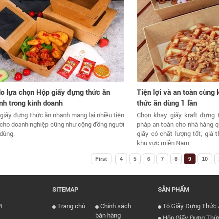
do lựa chọn Hộp giấy đựng thức ăn
Tiện lợi và an toàn cùng
nh trong kinh doanh
thức ăn dùng 1 lần
giấy đựng thức ăn nhanh mang lại nhiều tiện
Chọn khay giấy kraft đựng t
 cho doanh nghiệp cũng như cộng đồng người
pháp an toàn cho nhà hàng q
 dùng.
giấy có chất lượng tốt, giá 
khu vực miền Nam.
First
4
5
6
7
8
9
10
SITEMAP
SẢN PHẨM
M
Trang chủ
Chính sách
Tô Giấy Đựng Thức 
bán hàng
Hộp Giấy Đựng Thứ