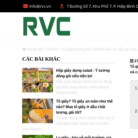
info@rvc.vn
7 Đường Số 7, Khu Phố 7, P. Hiệp Bì
Trang chủ
Tin tức
Tô giấy đựng phở 1000ml nâu có nắp pp chịu 
CÁC BÀI KHÁC
27
Tô g
Hộp giấy đựng salad - Ý tưởng
và c
đóng gói siêu tiện lợi
Hộp giấy đựng salad bao bì đóng
gói tiện dụng được nhiều khách
hàng ưu tiên...
Tô giấy? Tô giấy an toàn như thế
nào? Mua tô giấy ở đâu chất
lượng, giá tốt?
Tô giấy đựng thực phẩm hiện tại là
một giải pháp tuyệt vời cho nhà
kinh doanh,...
Ly giấy - bảo vệ môi trường, sử