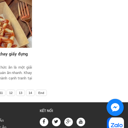
 khay giấy đựng
hức ăn là một giải
uán ăn nhanh. Khay
thành cạnh tranh tại
11
12
13
14
End
KẾT NỐI
Ăn
c Ăn