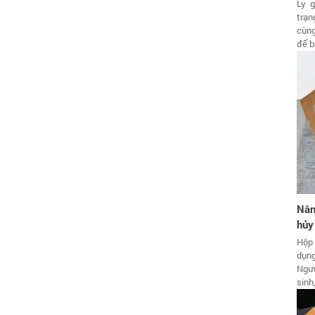
Ly g
trạn
cùng
để b
Nân
hủy
Hộp 
dụng
Ngườ
sinh,