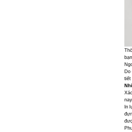
Thờ
bạn
Ngo
Do 
tiế
Nhữ
Xác
nay
In 
đựn
đượ
Phư