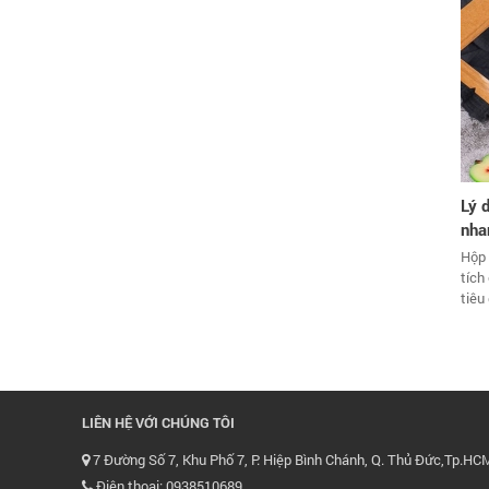
Lý 
nha
Hộp 
tích
tiêu
LIÊN HỆ VỚI CHÚNG TÔI
7 Đường Số 7, Khu Phố 7, P. Hiệp Bình Chánh, Q. Thủ Đức,Tp.HC
Điện thoại: 0938510689