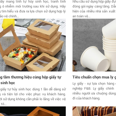
iấy mang tính tự hủy sinh học, tranh tình
Nhu cầu sử dụng hộp giấy đự
g ô nhiễm môi trường sau khi sử dụng. Hãy
đóng gói ngày càng tăng. Dẫ
 tìm hiểu và đưa ra lựa chọn sử dụng hợp lý
hiện của nhiều nhà sản xuất
ảo vệ chính...
an toàn vệ...
g tầm thương hiệu cùng hộp giấy tự
Tiêu chuẩn chọn mua ly g
 sinh học
Ly giấy - sự lựa chọn hàng
nghiệp F&B. Ly giấy chính
giấy tự hủy sinh học dùng 1 lần dễ dàng sử
nhiều người ưa chuộng dùn
 và tiện lợi cho việc phục vụ khách hàng.
đi của khách hàng.
i sử dụng không cần phải lo lắng về việc vệ
 tô...