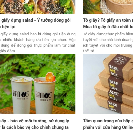
 giấy đựng salad - Ý tưởng đóng gói
Tô giấy? Tô giấy an toàn
 tiện lợi
Mua tô giấy ở đâu chất lư
giấy đựng salad bao bì đóng gói tiện dụng
Tô giấy đựng thực phẩm hiện 
c nhiều khách hàng ưu tiên lựa chọn. Hộp
tuyệt vời cho nhà kinh doanh
y dùng để đóng gói thực phẩm làm từ chất
ích tuyệt vời cho môi trườn
 giấy đảm...
thế, tô...
giấy - bảo vệ môi trường, sử dụng ly
Tầm quan trọng của hộp 
y là cách bảo vệ cho chính chúng ta
phẩm với cửa hàng Onlin