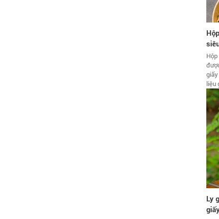
Hộp
siêu
Hộp 
đượ
giấ
liệu
Ly 
giấ