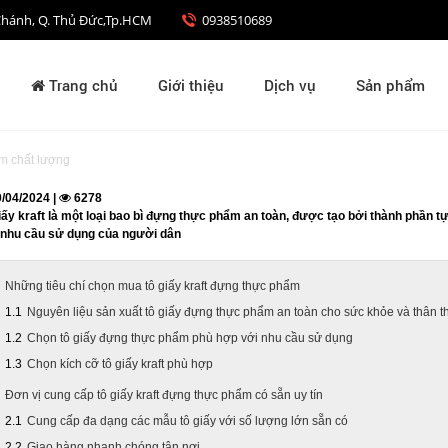
nh Chánh, Q. Thủ Đức,Tp.HCM
0938510689
Trang chủ
Giới thiệu
Dịch vụ
Sản phẩm
ẩm chất lượng
/04/2024 |
6278
iấy kraft là một loại bao bì đựng thực phẩm an toàn, được tạo bởi thành phần 
nhu cầu sử dụng của người dân
Những tiêu chí chọn mua tô giấy kraft đựng thực phẩm
Nguyên liệu sản xuất tô giấy đựng thực phẩm an toàn cho sức khỏe và thân t
Chọn tô giấy đựng thực phẩm phù hợp với nhu cầu sử dụng
Chọn kích cỡ tô giấy kraft phù hợp
Đơn vị cung cấp tô giấy kraft đựng thực phẩm có sẵn uy tín
Cung cấp đa dạng các mẫu tô giấy với số lượng lớn sẵn có
Giao hàng nhanh chóng tận nơi