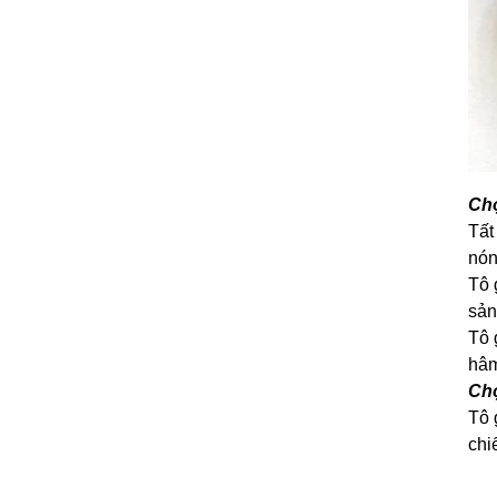
Chọ
Tất
nón
Tô 
sản
Tô 
hâm
Chọ
Tô 
chi