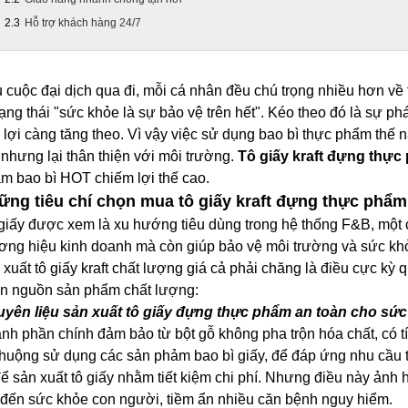
Hỗ trợ khách hàng 24/7
 cuộc đại dịch qua đi, mỗi cá nhân đều chú trọng nhiều hơn về 
rạng thái "sức khỏe là sự bảo vệ trên hết". Kéo theo đó là sự ph
n lợi càng tăng theo. Vì vậy việc sử dụng bao bì thực phẩm thế
, nhưng lại thân thiện với môi trường.
Tô giấy kraft đựng thực
m bao bì HOT chiếm lợi thế cao.
ững tiêu chí chọn mua tô giấy kraft đựng thực phẩm
giấy được xem là xu hướng tiêu dùng trong hệ thống F&B, một c
ơng hiệu kinh doanh mà còn giúp bảo vệ môi trường và sức khỏ
 xuất tô giấy kraft chất lượng giá cả phải chăng là điều cực kỳ 
n nguồn sản phẩm chất lượng:
yên liệu sản xuất tô giấy đựng thực phẩm an toàn cho sức
nh phần chính đảm bảo từ bột gỗ không pha trộn hóa chất, có tí
chuộng sử dụng các sản phảm bao bì giấy, để đáp ứng nhu cầu t
để sản xuất tô giấy nhằm tiết kiệm chi phí. Nhưng điều này ả
 đến sức khỏe con người, tiềm ẩn nhiều căn bệnh nguy hiểm.