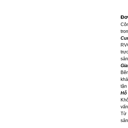
Đơ
Côn
tro
Cun
RVC
trự
sản
Gia
Bên
khá
tận
Hỗ 
Khô
vấn
Từ 
sản