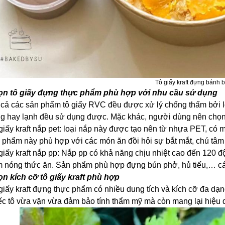
Tô giấy kraft đựng bánh 
n tô giấy đựng thực phẩm phù hợp với nhu cầu sử dụng
 cả các sản phẩm tô giấy RVC đều được xử lý chống thấm bởi 
g hay lạnh đều sử dụng được. Mặc khác, người dùng nên chọn
giấy kraft nắp pet: loại nắp này được tạo nên từ nhựa PET, có 
 phẩm này phù hợp với các món ăn đồi hỏi sự bắt mắt, chú tâm 
giấy kraft nắp pp: Nắp pp có khả năng chịu nhiệt cao đến 120 độ
 nóng thức ăn. Sản phẩm phù hợp đựng bún phở, hủ tiếu,… c
n kích cỡ tô giấy kraft phù hợp
giấy kraft đựng thực phẩm có nhiều dung tích và kích cỡ đa dạ
ếc tô vừa vặn vừa đảm bảo tính thẩm mỹ mà còn mang lại hiệu q