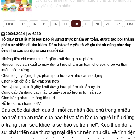
Ly giấy dùng để làm đồ handmade, ly giấy tái sử dụng, ly
giấy là một sản phẩm...
First
13
14
15
16
17
18
19
20
21
22
End
20/04/2024 |
6280
Tô giấy kraft là một loại bao bì đựng thực phẩm an toàn, được tạo bởi thành
phần tự nhiên dễ tìm kiếm. Đảm bảo các yếu tố về giá thành cũng như đáp
ứng nhu cầu sử dụng của người dân
Những tiêu chí chọn mua tô giấy kraft đựng thực phẩm
Nguyên liệu sản xuất tô giấy đựng thực phẩm an toàn cho sức khỏe và thân
thiện môi trường
Chọn tô giấy đựng thực phẩm phù hợp với nhu cầu sử dụng
Chọn kích cỡ tô giấy kraft phù hợp
Đơn vị cung cấp tô giấy kraft đựng thực phẩm có sẵn uy tín
Cung cấp đa dạng các mẫu tô giấy với số lượng lớn sẵn có
Giao hàng nhanh chóng tận nơi
Hỗ trợ khách hàng 24/7
Sau cuộc đại dịch qua đi, mỗi cá nhân đều chú trọng nhiều
hơn về tính an toàn của bao bì và tâm lý của người tiêu dùng
ở trạng thái "sức khỏe là sự bảo vệ trên hết". Kéo theo đó là
sự phát triển của thương mại điện tử nên nhu cầu về tính tiện