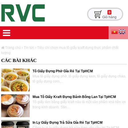
0
Giỏ hàng
Trang chủ
Tin tức
Tiêu chí chọn mua tô giấy kraft đựng thực phẩm chất
lượng
CÁC BÀI KHÁC
Tô Giấy Đựng Phở Gía Rẻ Tại TpHCM
Mua tô giấy đựng phở, tô giấy đựng kem, tô giấy đựng cháo,
tô giấy đựng cơm,...
Mua Tô Giấy Kraft Đựng Bánh Bông Lan Tại TpHCM
Tô giấy làm bằng giấy kraft nâu là một sản phẩm khá tiện lợi
trong kinh doanh. Sản...
In Ly Giấy Đựng Trà Sữa Gía Rẻ Tại TpHCM
Công ty in ly giấy đựng trà sữa theo yêu cầu tại Tp.HCM