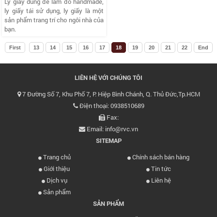
Ly giấy dùng để làm đồ handmade,
ly giấy tái sử dụng, ly giấy là một
sản phẩm trang trí cho ngôi nhà của
bạn.
First
13
14
15
16
17
18
19
20
21
22
End
LIÊN HỆ VỚI CHÚNG TÔI
7 Đường Số 7, Khu Phố 7, P. Hiệp Bình Chánh, Q. Thủ Đức,Tp.HCM
Điện thoại: 0938510689
Fax:
Email: info@rvc.vn
SITEMAP
Trang chủ
Chính sách bán hàng
Giới thiệu
Tin tức
Dịch vụ
Liên hệ
Sản phẩm
SẢN PHẨM