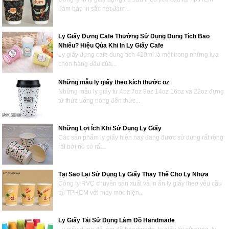
đảm bảo in sắc nét đảm...
Ly Giấy Đựng Cafe Thường Sử Dụng Dung Tích Bao
Nhiêu? Hiệu Qủa Khi In Ly Giấy Cafe
Ly giấy đựng cafe dung tích 420ml là một trong những lựa
chọn hàng đầu của...
Những mẫu ly giấy theo kích thước oz
Những mẫu ly giấy từ 4oz 7oz 9oz 14oz 16oz và 22oz đựng
từ thức uống nóng đến thức...
Những Lợi Ích Khi Sử Dụng Ly Giấy
Các sản phẩm ly giấy hiện nay đang được sử dụng rất rộng
rãi bởi nó có rất...
Tại Sao Lại Sử Dụng Ly Giấy Thay Thế Cho Ly Nhựa
Công ty RVC chuyên sản xuất và in ấn ly giấy theo yêu cầu
tại TPHCM với máy móc hiện...
Ly Giấy Tái Sử Dụng Làm Đồ Handmade