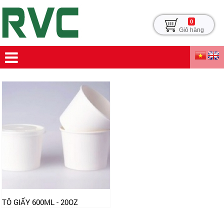
0
Giỏ hàng
TÔ GIẤY 600ML - 20OZ