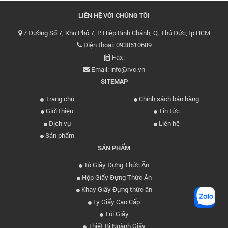
LIÊN HỆ VỚI CHÚNG TÔI
7 Đường Số 7, Khu Phố 7, P. Hiệp Bình Chánh, Q. Thủ Đức,Tp.HCM
Điện thoại: 0938510689
Fax:
Email: info@rvc.vn
SITEMAP
Trang chủ
Chính sách bán hàng
Giới thiệu
Tin tức
Dịch vụ
Liên hệ
Sản phẩm
SẢN PHẨM
Tô Giấy Đựng Thức Ăn
Hộp Giấy Đựng Thức Ăn
Khay Giấy Đựng thức ăn
Ly Giấy Cao Cấp
Túi Giấy
Thiết Bị Ngành Giấy