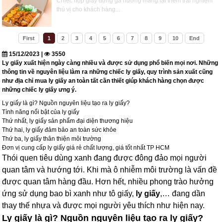
Chiếc hộp giấy đựng gà nướng mang lại thêm trải nghiệm
thú vị cho khách hàng...
First
1
2
3
4
5
6
7
8
9
10
End
15/12/2023 |
3550
Ly giấy xuất hiện ngày càng nhiều và được sử dụng phổ biến mọi nơi. Những
thông tin về nguyên liệu làm ra những chiếc ly giấy, quy trình sản xuất cũng
như địa chỉ mua ly giấy an toàn tất cần thiết giúp khách hàng chọn được
những chiếc ly giấy ưng ý.
Ly giấy là gì? Nguồn nguyên liệu tạo ra ly giấy?
Tính năng nổi bật của ly giấy
Thứ nhất, ly giấy sản phẩm đại diện thương hiệu
Thứ hai, ly giấy đảm bảo an toàn sức khỏe
Thứ ba, ly giấy thân thiện môi trường
Đơn vị cung cấp ly giấy giá rẻ chất lượng, giá tốt nhất TP HCM
Thói quen tiêu dùng xanh đang được đông đảo mọi người
quan tâm và hướng tới. Khi mà ô nhiễm môi trường là vấn đề
được quan tâm hàng đầu. Hơn hết, nhiều phong trào hưởng
ứng sử dụng bao bì xanh như tô giấy,
ly giấy
,… đang dần
thay thế nhựa và được mọi người yêu thích như hiện nay.
Ly giấy là gì? Nguồn nguyên liệu tạo ra ly giấy?