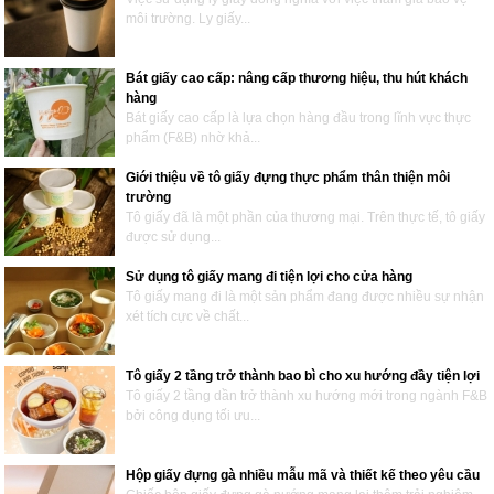
môi trường. Ly giấy...
Bát giấy cao cấp: nâng cấp thương hiệu, thu hút khách
hàng
Bát giấy cao cấp là lựa chọn hàng đầu trong lĩnh vực thực
phẩm (F&B) nhờ khả...
Giới thiệu về tô giấy đựng thực phẩm thân thiện môi
trường
Tô giấy đã là một phần của thương mại. Trên thực tế, tô giấy
được sử dụng...
Sử dụng tô giấy mang đi tiện lợi cho cửa hàng
Tô giấy mang đi là một sản phẩm đang được nhiều sự nhận
xét tích cực về chất...
Tô giấy 2 tầng trở thành bao bì cho xu hướng đầy tiện lợi
Tô giấy 2 tầng dần trở thành xu hướng mới trong ngành F&B
bởi công dụng tối ưu...
Hộp giấy đựng gà nhiều mẫu mã và thiết kế theo yêu cầu