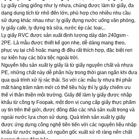
Ly giấy cũng giống như ly nhựa, chúng được làm từ giấy, đa
dạng dung tích từ nhỏ đến lớn, phù hợp cho nhiều nhu cầu
sử dụng khác nhau như: ly giấy đựng nước uống văn phòng,
ly giấy cafe, ly đựng trà sữa, nước ép các loại,..
Ly giấy RVC được sản xuất định lượng dày dặn 240gsm -
2PE. Là mẫu được thiết kế gọn nhẹ, dễ dàng mang theo,
phục vụ tại chỗ hoặc mang đi đều rất thích hợp, đặc biệt nơi
sự kiện hay các bữa tiệc ngoài trời.
Nguyên liệu sản xuất ly giấy là từ giấy nguyên chất và nhựa
PE, những chất này dễ phân hủy trong thời gian ngắn khi đưa
qua quá trình xử lý rác thải. So với các mẫu ly nhựa thì phải
mất hàng trăm năm mới có thể tiêu hủy thì ly giấy chiếm ưu
thế vì thân thiện môi trường. Giấy để làm ly giấy được nhập
khẩu từ công ty Foopak, một đơn vị cung cấp giấy thực phẩm
uy tín trên thế giới, được đông đảo các nhà sản xuất trong và
ngoài nước lựa chọn sử dụng.
Quá trình sản xuất ly giấy
được ứng dựng công nghệ tiên tiến với các nguyên liệu nhập
khẩu từ nước ngoài, có nguồn gốc xuất xứ rõ ràng nên chất