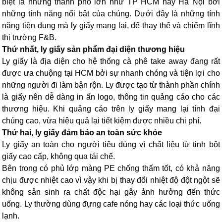
biệt là những thành phố lớn như TP HCM hay Hà Nội bởi
những tính năng nổi bật của chúng. Dưới đây là những tính
năng tiện dụng mà ly giấy mang lại, để thay thế và chiếm lĩnh
thị trường F&B.
Thứ nhất, ly giấy sản phẩm đại diện thương hiệu
Ly giấy là địa diện cho hệ thống cà phê take away đang rất
được ưa chuộng tại HCM bởi sự nhanh chóng và tiện lợi cho
những người đi làm bận rộn. Ly được tạo từ thành phần chính
là giấy nên dễ dàng in ấn logo, thông tin quảng cáo cho các
thương hiệu. Khi quảng cáo trên ly giấy mang lại tính đại
chúng cao, vừa hiệu quả lại tiết kiệm được nhiều chi phí.
Thứ hai, ly giấy đảm bảo an toàn sức khỏe
Ly giấy an toàn cho người tiêu dùng vì chất liệu từ tinh bột
giấy cao cấp, không qua tái chế.
Bên trong có phủ lớp màng PE chống thấm tốt, có khả năng
chịu được nhiệt cao vì vậy khi bị thay đổi nhiệt độ đột ngột sẽ
không sản sinh ra chất độc hại gây ảnh hưởng đến thức
uống. Ly thường dùng đựng cafe nóng hay các loại thức uống
lạnh.