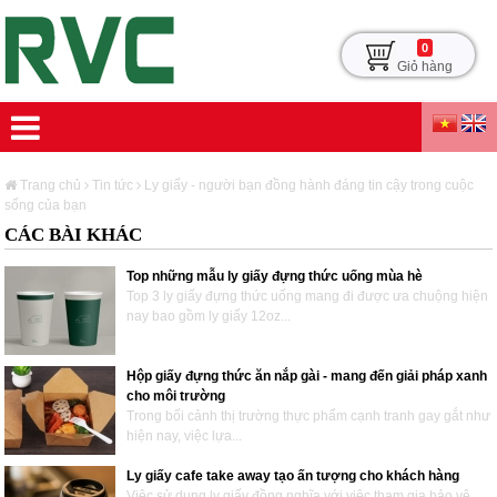
0
Giỏ hàng
Trang chủ
Tin tức
Ly giấy - người bạn đồng hành đáng tin cậy trong cuộc
sống của bạn
CÁC BÀI KHÁC
Top những mẫu ly giấy đựng thức uống mùa hè
Top 3 ly giấy đựng thức uống mang đi được ưa chuộng hiện
nay bao gồm ly giấy 12oz...
Hộp giấy đựng thức ăn nắp gài - mang đến giải pháp xanh
cho môi trường
Trong bối cảnh thị trường thực phẩm cạnh tranh gay gắt như
hiện nay, việc lựa...
Ly giấy cafe take away tạo ấn tượng cho khách hàng
Việc sử dụng ly giấy đồng nghĩa với việc tham gia bảo vệ