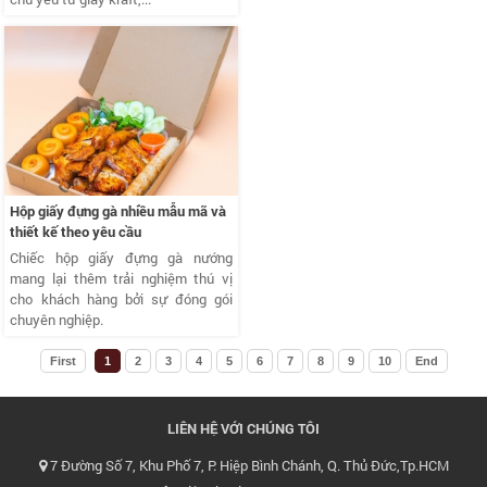
Hộp giấy đựng gà nhiều mẫu mã và
thiết kế theo yêu cầu
Chiếc hộp giấy đựng gà nướng
mang lại thêm trải nghiệm thú vị
cho khách hàng bởi sự đóng gói
chuyên nghiệp.
First
1
2
3
4
5
6
7
8
9
10
End
LIÊN HỆ VỚI CHÚNG TÔI
7 Đường Số 7, Khu Phố 7, P. Hiệp Bình Chánh, Q. Thủ Đức,Tp.HCM