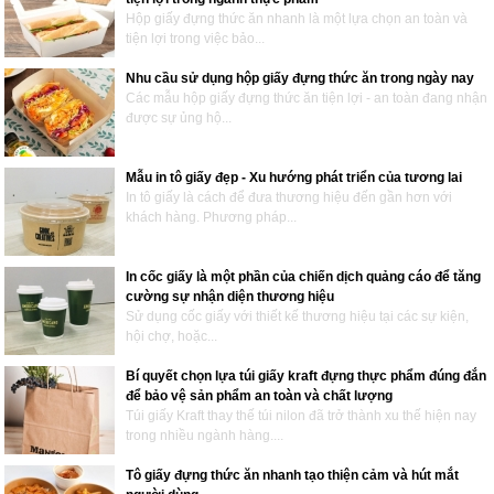
Hộp giấy đựng thức ăn nhanh là một lựa chọn an toàn và
tiện lợi trong việc bảo...
Nhu cầu sử dụng hộp giấy đựng thức ăn trong ngày nay
Các mẫu hộp giấy đựng thức ăn tiện lợi - an toàn đang nhận
được sự ủng hộ...
Mẫu in tô giấy đẹp - Xu hướng phát triển của tương lai
In tô giấy là cách để đưa thương hiệu đến gần hơn với
khách hàng. Phương pháp...
In cốc giấy là một phần của chiến dịch quảng cáo để tăng
cường sự nhận diện thương hiệu
Sử dụng cốc giấy với thiết kế thương hiệu tại các sự kiện,
hội chợ, hoặc...
Bí quyết chọn lựa túi giấy kraft đựng thực phẩm đúng đắn
để bảo vệ sản phẩm an toàn và chất lượng
Túi giấy Kraft thay thế túi nilon đã trở thành xu thế hiện nay
trong nhiều ngành hàng....
Tô giấy đựng thức ăn nhanh tạo thiện cảm và hút mắt