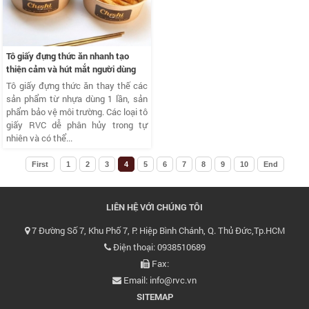
Tô giấy đựng thức ăn nhanh tạo
thiện cảm và hút mắt người dùng
Tô giấy đựng thức ăn thay thế các
sản phẩm từ nhựa dùng 1 lần, sản
phẩm bảo vệ môi trường. Các loại tô
giấy RVC dễ phân hủy trong tự
nhiên và có thể...
First
1
2
3
4
5
6
7
8
9
10
End
LIÊN HỆ VỚI CHÚNG TÔI
7 Đường Số 7, Khu Phố 7, P. Hiệp Bình Chánh, Q. Thủ Đức,Tp.HCM
Điện thoại: 0938510689
Fax:
Email: info@rvc.vn
SITEMAP