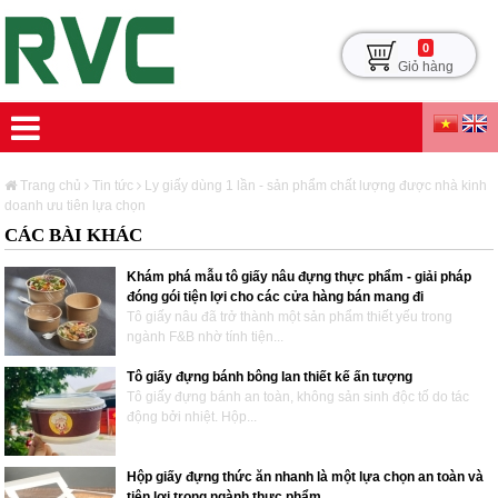
0
Giỏ hàng
Trang chủ
Tin tức
Ly giấy dùng 1 lần - sản phẩm chất lượng được nhà kinh
doanh ưu tiên lựa chọn
CÁC BÀI KHÁC
Khám phá mẫu tô giấy nâu đựng thực phẩm - giải pháp
đóng gói tiện lợi cho các cửa hàng bán mang đi
Tô giấy nâu đã trở thành một sản phẩm thiết yếu trong
ngành F&B nhờ tính tiện...
Tô giấy đựng bánh bông lan thiết kế ấn tượng
Tô giấy đựng bánh an toàn, không sản sinh độc tố do tác
động bởi nhiệt. Hộp...
Hộp giấy đựng thức ăn nhanh là một lựa chọn an toàn và
tiện lợi trong ngành thực phẩm