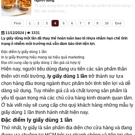
người dùng
Tô giấy đựng thức ăn thay thế các sản phẩm từ nhựa dùng 1
lần, sản phẩm bảo...
First
1
2
3
4
5
6
7
8
9
10
End
11/12/2024 |
3331
Ly giấy dùng một lần đã thay thế hoàn toàn bao bì nhựa nhằm hạn chế tình
trạng ô nhiễm môi trường mà vẫn đảm bảo tính tiện lợi.
Đặc điểm ly giấy dùng 1 lần
In ly giấy thương hiệu mang lại hiệu quả marketing
Địa chỉ cung cấp ly giấy dùng 1 lần giá cả hợp lý
Hiện nay, người tiêu dùng đang ưu tiên các sản phẩm thân
thiện với môi trường,
ly giấy dùng 1 lần
trở thành sự lựa
chọn hàng đầu trong ngành thực phẩm bởi tính tiện lợi và dễ
dàng sử dụng. Tuy nhiên giá cả và chất lượng sản phẩm là
yếu tố quan trọng mà các chủ cửa hàng kinh doanh quan tâm.
Ở bài viết này sẽ cung cấp cho quý khách hàng những mẫu ly
giấy dùng 1 lần thịnh hành nhất hiện nay.
Đặc điểm ly giấy dùng 1 lần
Thứ nhất, ly giấy là sản phẩm địa diện cho cửa hàng và đang
được ưa chuộng tại HCM bởi sự nhanh chóng và tiện lợi cho