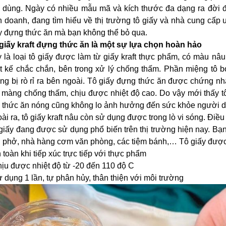
u dùng. Ngày có nhiều mẫu mã và kích thước đa dạng ra đời 
h doanh, đang tìm hiểu về thị trường tô giấy và nhà cung cấp u
y đựng thức ăn mà bạn không thể bỏ qua.
giấy kraft đựng thức ăn là một sự lựa chọn hoàn hảo
 là loại tô giấy được làm từ giấy kraft thực phẩm, có màu nâu
ết kế chắc chắn, bên trong xử lý chống thấm. Phần miệng tô b
ng bị rò rỉ ra bên ngoài. Tô giấy đựng thức ăn được chứng n
 màng chống thấm, chịu được nhiệt độ cao. Do vậy mới thấy t
i thức ăn nóng cũng không lo ảnh hưởng đến sức khỏe người 
ài ra, tô giấy kraft nâu còn sử dụng được trong lò vi sóng. Điề
giấy đang được sử dụng phổ biến trên thị trường hiện nay. Bạ
 phở, nhà hàng cơm văn phòng, các tiệm bánh,… Tô giấy được s
n toàn khi tiếp xúc trực tiếp với thực phẩm
hịu được nhiệt độ từ -20 đến 110 độ C
ử dụng 1 lần, tự phân hủy, thân thiện với môi trường