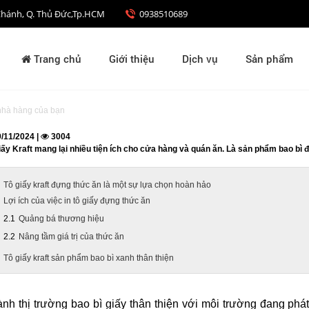
nh Chánh, Q. Thủ Đức,Tp.HCM
0938510689
Trang chủ
Giới thiệu
Dịch vụ
Sản phẩm
 nhà hàng của bạn
/11/2024 |
3004
iấy Kraft mang lại nhiều tiện ích cho cửa hàng và quán ăn. Là sản phẩm bao bì
Tô giấy kraft đựng thức ăn là một sự lựa chọn hoàn hảo
Lợi ích của việc in tô giấy đựng thức ăn
Quảng bá thương hiệu
Nâng tầm giá trị của thức ăn
Tô giấy kraft sản phẩm bao bì xanh thân thiện
nh thị trường bao bì giấy thân thiện với môi trường đang ph