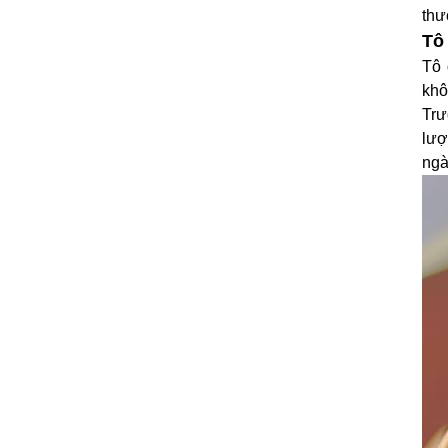
thư
Tô
Tô 
khô
Trư
lượ
ngà