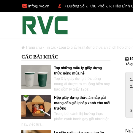
info@rvc.vn
7 Đường Số 7, Khu Phố 7, P. Hiệp Bì
Trang chủ
Tin tức
Loại tô giấy kraft đựng thức ăn thích hợp cho
CÁC BÀI KHÁC
19
Tô g
Top những mẫu ly giấy đựng
thức uống mùa hè
Top 3 ly giấy đựng thức uống
mang đi được ưa chuộng hiện nay
bao gồm ly giấy 12oz...
Hộp giấy đựng thức ăn nắp gài -
mang đến giải pháp xanh cho môi
trường
Trong bối cảnh thị trường thực
phẩm cạnh tranh gay gắt như hiện
nay, việc lựa...
Ngà
Ly giấy cafe take away tạo ấn