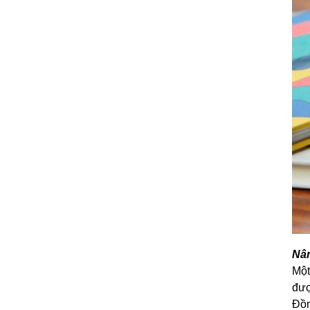
Nân
Một
đượ
Đồn