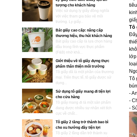
tiê
tượng cho khách hàng
Việc sử dụng ly giấy đồng nghĩa
kin
với việc tham gia bảo vệ môi
giấ
trường. Ly giấy...
Tô 
Bát giấy cao cấp: nâng cấp
Đây
thương hiệu, thu hút khách hàng
Bát giấy cao cấp là lựa chọn hàng
thi
đầu trong lĩnh vực thực phẩm
khô
(F&B) nhờ khả...
lớp
Giới thiệu về tô giấy đựng thực
loạ
phẩm thân thiện môi trường
Ngo
Tô giấy đã là một phần của thương
mại. Trên thực tế, tô giấy được sử
Tô 
dụng...
bún
Sử dụng tô giấy mang đi tiện lợi
- A
cho cửa hàng
- C
Tô giấy mang đi là một sản phẩm
- S
đang được nhiều sự nhận xét tích
cực về chất...
Tô giấy 2 tầng trở thành bao bì
cho xu hướng đầy tiện lợi
Tô giấy 2 tầng dần trở thành xu