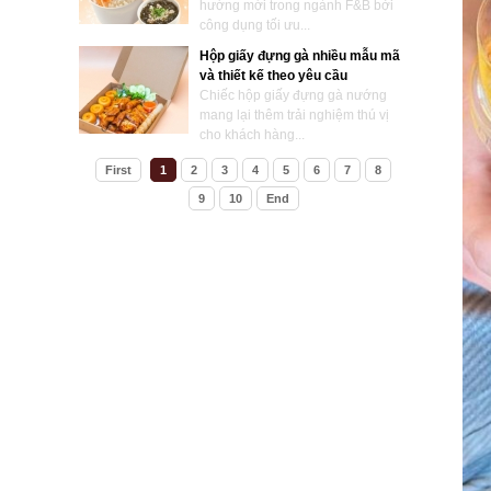
hướng mới trong ngành F&B bởi
công dụng tối ưu...
Hộp giấy đựng gà nhiều mẫu mã
và thiết kế theo yêu cầu
Chiếc hộp giấy đựng gà nướng
mang lại thêm trải nghiệm thú vị
cho khách hàng...
First
1
2
3
4
5
6
7
8
9
10
End