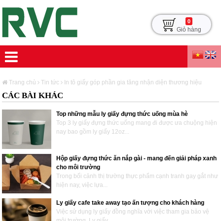
0
Giỏ hàng
Trang chủ
Tin tức
In tô giấy góp phần gia tăng nhận diện thương hiệu
CÁC BÀI KHÁC
Top những mẫu ly giấy đựng thức uống mùa hè
Top 3 ly giấy đựng thức uống mang đi được ưa chuộng hiện
nay bao gồm ly giấy 12oz...
Hộp giấy đựng thức ăn nắp gài - mang đến giải pháp xanh
cho môi trường
Trong bối cảnh thị trường thực phẩm cạnh tranh gay gắt như
hiện nay, việc lựa...
Ly giấy cafe take away tạo ấn tượng cho khách hàng
Việc sử dụng ly giấy đồng nghĩa với việc tham gia bảo vệ
môi trường. Ly giấy...