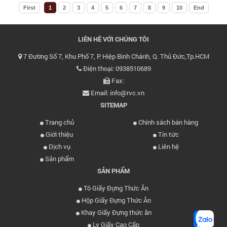
First
1
2
3
4
5
6
7
8
9
10
End
LIÊN HỆ VỚI CHÚNG TÔI
7 Đường Số 7, Khu Phố 7, P. Hiệp Bình Chánh, Q. Thủ Đức,Tp.HCM
Điện thoại: 0938510689
Fax:
Email: info@rvc.vn
SITEMAP
Trang chủ
Chính sách bán hàng
Giới thiệu
Tin tức
Dịch vụ
Liên hệ
Sản phẩm
SẢN PHẨM
Tô Giấy Đựng Thức Ăn
Hộp Giấy Đựng Thức Ăn
Khay Giấy Đựng thức ăn
Ly Giấy Cao Cấp