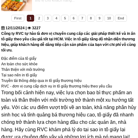
thú vị cho khách hàng...
First
1
2
3
4
5
6
7
8
9
10
End
12/11/2024 |
3227
Công ty RVC tự hào là đơn vị chuyên cung cấp các giải pháp thiết kế và in ấn
tô giấy theo yêu cầu giá tốt tại HCM. Việc in tô giấy tăng độ nhận diện thương
hiệu, giúp khách hàng dễ dàng tiếp cận sản phẩm của bạn với chi phí vô cùng
tối ưu.
Đặc điểm của tô giấy
An toàn cho sức khỏe
Thân thiện với môi trường
Tại sao nên in tô giấy
Truyền tải thông điệp qua in tô giấy thương hiệu
RVC - đơn vị cung cấp dịch vụ in tô giấy thương hiệu theo yêu cầu
Trong bối cảnh hiện nay, việc lựa chọn bao bì thực phẩm an
toàn và thân thiện với môi trường trở thành một xu hướng tất
yếu. Với các ưu điểm vượt trội về an toàn, khả năng phân hủy
sinh học và tính quảng bá thương hiệu cao, tô giấy đã nhanh
chóng trở thành lựa chọn hàng đầu cho các quán ăn, nhà
hàng. Hãy cùng RVC khám phá lý do tại sao in tô giấy lại
được ưa chuộng đến vậy và những lợi ích mà nó mang lại!