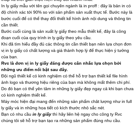
In ly giấy mẫu với tên gọi chuyên ngành là in proff : đây là bản in có
độ chính xác tới 90% so với sản phẩm sản xuất thực tế. Bước này là
bước cuối để có thể thay đổi thiết kế hình ảnh nội dung và thông tin
cần thiết.
Bước cuối cùng là sản xuất ly giấy theo mẫu thiết kế, đây là công
đoạn cuối của quy trình in ly giấy theo yêu cầu.
Khi đã tìm hiểu đầy đủ các thông tin cần thiết bạn nên lựa chọn đơn
vị in ly giấy có chất lượng và giá thành hợp lý để thực hiện ý tưởng
của bạn.
Rvc là đơn vị in ly giấy đáng được cân nhắc lựa chọn bởi
những ưu điểm nổi bật sau đây.
Đội ngũ thiết kế có kinh nghiệm có thể hỗ trợ bạn thiết kế file hình
ảnh logo và thương hiệu riêng của bạn mà không mất thêm chi phí.
Do đó bạn có thể yên tâm in những ly giấy đẹp ngay cả khi bạn chưa
có kinh nghiệm thiết kế.
Máy móc hiện đại mang đến những sản phẩm chât lượng như in full
ly giấy và in những họa tiết có kích thước nhỏ sắc nét.
Bạn có nhu cầu
in ly giấy
thì hãy liên hệ ngay cho công ty Rvc
chúng tôi sẽ hỗ trợ bạn tạo ra những sản phẩm đúng nhu cầu.