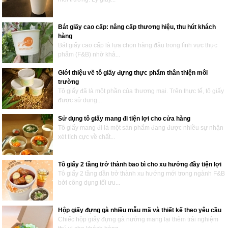
Bát giấy cao cấp: nâng cấp thương hiệu, thu hút khách
hàng
Bát giấy cao cấp là lựa chọn hàng đầu trong lĩnh vực thực
phẩm (F&B) nhờ khả...
Giới thiệu về tô giấy đựng thực phẩm thân thiện môi
trường
Tô giấy đã là một phần của thương mại. Trên thực tế, tô giấy
được sử dụng...
Sử dụng tô giấy mang đi tiện lợi cho cửa hàng
Tô giấy mang đi là một sản phẩm đang được nhiều sự nhận
xét tích cực về chất...
Tô giấy 2 tầng trở thành bao bì cho xu hướng đầy tiện lợi
Tô giấy 2 tầng dần trở thành xu hướng mới trong ngành F&B
bởi công dụng tối ưu...
Hộp giấy đựng gà nhiều mẫu mã và thiết kế theo yêu cầu
Chiếc hộp giấy đựng gà nướng mang lại thêm trải nghiệm