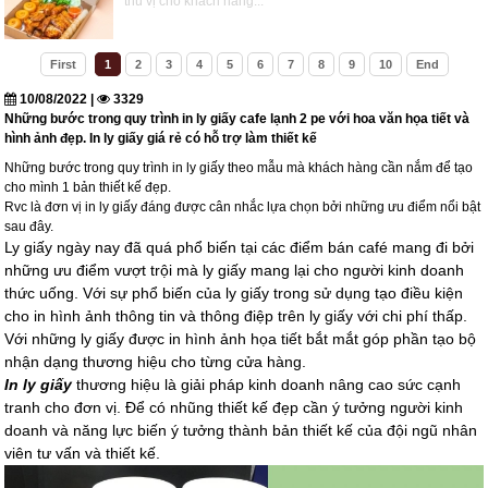
thú vị cho khách hàng...
First
1
2
3
4
5
6
7
8
9
10
End
10/08/2022 |
3329
Những bước trong quy trình in ly giấy cafe lạnh 2 pe với hoa văn họa tiết và
hình ảnh đẹp. In ly giấy giá rẻ có hỗ trợ làm thiết kế
Những bước trong quy trình in ly giấy theo mẫu mà khách hàng cần nắm để tạo
cho mình 1 bản thiết kế đẹp.
Rvc là đơn vị in ly giấy đáng được cân nhắc lựa chọn bởi những ưu điểm nổi bật
sau đây.
Ly giấy ngày nay đã quá phổ biến tại các điểm bán café mang đi bởi
những ưu điểm vượt trội mà ly giấy mang lại cho người kinh doanh
thức uống. Với sự phổ biến của ly giấy trong sử dụng tạo điều kiện
cho in hình ảnh thông tin và thông điệp trên ly giấy với chi phí thấp.
Với những ly giấy được in hình ảnh họa tiết bắt mắt góp phần tạo bộ
nhận dạng thương hiệu cho từng cửa hàng.
In ly giấy
thương hiệu là giải pháp kinh doanh nâng cao sức cạnh
tranh cho đơn vị. Để có nhũng thiết kế đẹp cần ý tưởng người kinh
doanh và năng lực biến ý tưởng thành bản thiết kế của đội ngũ nhân
viên tư vấn và thiết kế.