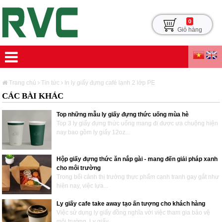
0
Giỏ hàng
Trang chủ
Tin tức
In ly giấy đựng café lạnh 2 lớp PE
CÁC BÀI KHÁC
Top những mẫu ly giấy đựng thức uống mùa hè
Top 3 ly giấy đựng thức uống mang đi được ưa chuộng hiện
nay bao gồm ly giấy 12oz...
Hộp giấy đựng thức ăn nắp gài - mang đến giải pháp xanh
cho môi trường
Trong bối cảnh thị trường thực phẩm cạnh tranh gay gắt như
hiện nay, việc lựa...
Ly giấy cafe take away tạo ấn tượng cho khách hàng
Việc sử dụng ly giấy đồng nghĩa với việc tham gia bảo vệ
môi trường. Ly giấy...