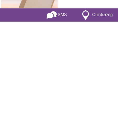
Gọi điện
Chỉ đường
SMS
Hộp giấy đựng gà nhiều mẫu mã và
thiết kế theo yêu cầu
Chiếc hộp giấy đựng gà nướng
mang lại thêm trải nghiệm thú vị
cho khách hàng bởi sự đóng gói
chuyên nghiệp.
First
1
2
3
4
5
6
7
8
9
10
End
LIÊN HỆ VỚI CHÚNG TÔI
7 Đường Số 7, Khu Phố 7, P. Hiệp Bình Chánh, Q. Thủ Đức,Tp.HCM
Điện thoại: 0938510689
Fax: