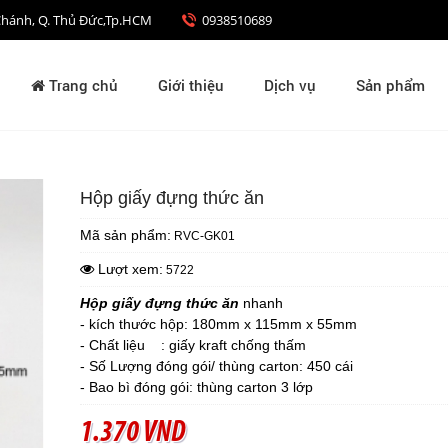
nh Chánh, Q. Thủ Đức,Tp.HCM
0938510689
Trang chủ
Giới thiệu
Dịch vụ
Sản phẩm
Hộp giấy đựng thức ăn
Mã sản phẩm:
RVC-GK01
Lượt xem:
5722
Hộp giấy đựng thức ăn
nhanh
- kích thước hộp: 180mm x 115mm x 55mm
-
Chất liệu : giấy kraft chống thấm
-
Số Lượng đóng gói/ thùng carton: 450 cái
-
Bao bì đóng gói: thùng carton 3 lớp
1.370 VND