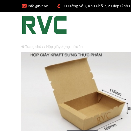
info@rvc.vn
7 Đường Số 7, Khu Phố 7, P. Hiệp Bì
Trang chủ
Hộp giấy đựng thức ăn