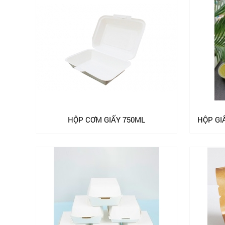
HỘP CƠM GIẤY 750ML
HỘP GI