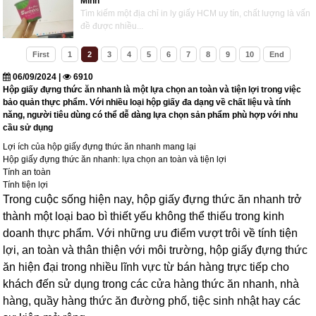
Minh
Tìm kiếm một địa chỉ in ly giấy HCM uy tín, chất lượng là vấn
đề được nhiều...
First
1
2
3
4
5
6
7
8
9
10
End
06/09/2024 |
6910
Hộp giấy đựng thức ăn nhanh là một lựa chọn an toàn và tiện lợi trong việc
bảo quản thực phẩm. Với nhiều loại hộp giấy đa dạng về chất liệu và tính
năng, người tiêu dùng có thể dễ dàng lựa chọn sản phẩm phù hợp với nhu
cầu sử dụng
Lợi ích của hộp giấy đựng thức ăn nhanh mang lại
Hộp giấy đựng thức ăn nhanh: lựa chọn an toàn và tiện lợi
Tính an toàn
Tính tiện lợi
Trong cuộc sống hiện nay, hộp giấy đựng thức ăn nhanh trở
thành một loại bao bì thiết yếu không thể thiếu trong kinh
doanh thực phẩm. Với những ưu điểm vượt trôi về tính tiện
lợi, an toàn và thân thiện với môi trường, hộp giấy đựng thức
ăn hiện đại trong nhiều lĩnh vực từ bán hàng trực tiếp cho
khách đến sử dụng trong các cửa hàng thức ăn nhanh, nhà
hàng, quầy hàng thức ăn đường phố, tiệc sinh nhật hay các