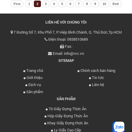
First
1
2
3
4
5
6
7
8
9
10
End
LIÊN HỆ VỚI CHÚNG TÔI
7 Đường Số 7, Khu Phố 7, P. Hiệp Bình Chánh, Q. Thủ Đức,Tp.HCM
Điện thoại: 0938510689
Fax:
Email: info@rvc.vn
SITEMAP
Trang chủ
Chính sách bán hàng
Giới thiệu
Tin tức
Dịch vụ
Liên hệ
Sản phẩm
SẢN PHẨM
Tô Giấy Đựng Thức Ăn
Hộp Giấy Đựng Thức Ăn
Khay Giấy Đựng thức ăn
Ly Giấy Cao Cấp