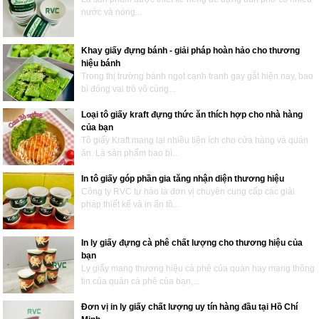
nước và nóng...
Khay giấy đựng bánh - giải pháp hoàn hảo cho thương
hiệu bánh
Trong thị trường bánh ngọt cạnh tranh gay gắt hiện nay, bao
bì đóng vai trò vô cùng...
Loại tô giấy kraft đựng thức ăn thích hợp cho nhà hàng
của bạn
Tô giấy Kraft mang lại nhiều tiện ích cho cửa hàng và quán
ăn. Là sản phẩm bao bì...
In tô giấy góp phần gia tăng nhận diện thương hiệu
Công ty RVC tự hào là đơn vị chuyên cung cấp các giải
pháp thiết kế và in ấn tô...
In ly giấy đựng cà phê chất lượng cho thương hiệu của
bạn
Ly giấy mang thương hiệu cà phê của quán hay mang thông
tin của quán cà phê của bạn,...
Đơn vị in ly giấy chất lượng uy tín hàng đầu tại Hồ Chí