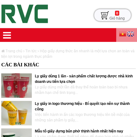
0
Giỏ hàng
Trang chủ
Tin tức
Hộp giấy đựng thức ăn nhanh là một lựa chọn an toàn và
tiện lợi trong ngành thực phẩm
CÁC BÀI KHÁC
Ly giấy dùng 1 lần - sản phẩm chất lượng được nhà kinh
doanh ưu tiên lựa chọn
Ly giấy dùng một lần đã thay thế hoàn toàn bao bì nhựa
nhằm hạn chế tình trạng...
Ly giấy in logo thương hiệu - Bí quyết tạo nên sự thành
công
Việc tiến hành in ấn các logo thương hiệu lên bề mặt của
những sản phẩm ly giấy,...
Mẫu tô giấy đựng bún phở thịnh hành nhất hiện nay
Là sản phẩm được thiết kế riêng để đựng bún phở có nhiều