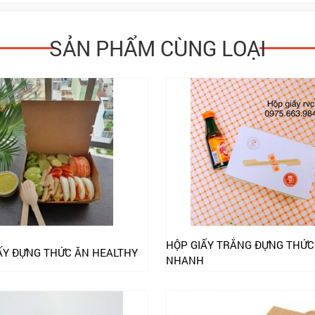
SẢN PHẨM CÙNG LOẠI
HỘP GIẤY TRẮNG ĐỰNG THỨC
ẤY ĐỰNG THỨC ĂN HEALTHY
NHANH