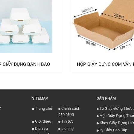
 GIẤY ĐỰNG BÁNH BAO
HỘP GIẤY ĐỰNG CƠM VĂN
SITEMAP
SẢN PHẨM
M
Trang chủ
Chính sách
Tô Giấy Đựng Thức 
bán hàng
Hộp Giấy Đựng Thứ
Giới thiệu
Tin tức
Khay Giấy Đựng thứ
Dịch vụ
Liên hệ
Ly Giấy Cao Cấp