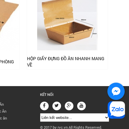
HỘP GIẤY ĐỰNG ĐỒ ĂN NHANH MANG
 PHÒNG
VỀ
KẾT NỐI
Ăn
c Ăn
c ăn
© 2017 by rvc.vn All Rights Reserved.