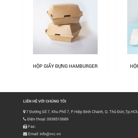
HỘP GIẤY ĐỰNG HAMBURGER
HỘP
LIÊN HỆ VỚI CHÚNG TÔI
7 Đường Số 7, Khu Phố 7, P. Hiệp Bình Chánh, Q. Thủ Đức,Tp.HC
Điện thoại: 0938510689
Fax:
Email: info@rvc.vn