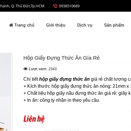
nh Chánh, Q. Thủ Đức,Tp.HCM
0938510689
Trang chủ
Giới thiệu
Dịch vụ
Sản phẩm
Hộp Giấy Đựng Thức Ăn Gía Rẻ
Lượt xem:
2343
Chi tiết
hộp giấy đựng thức ăn
giá rẻ chất lượng 
+ Kích thước hộp giấy đựng thức ăn nóng: 21mm 
+ Chất liệu hộp giấy nâu đựng thức ăn giá rẻ: giấy 
+ In ấn: công ty nhận in theo yêu cầu
Liên hệ