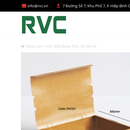
info@rvc.vn
7 Đường Số 7, Khu Phố 7, P. Hiệp Bì
Trang chủ
Hộp Giấy Đựng Thức Ăn Gía Rẻ