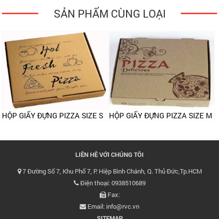
SẢN PHẨM CÙNG LOẠI
HỘP GIẤY ĐỰNG PIZZA SIZE S
HỘP GIẤY ĐỰNG PIZZA SIZE M
LIÊN HỆ VỚI CHÚNG TÔI
7 Đường Số 7, Khu Phố 7, P. Hiệp Bình Chánh, Q. Thủ Đức,Tp.HCM
Điện thoại: 0938510689
Fax:
Email: info@rvc.vn
SITEMAP