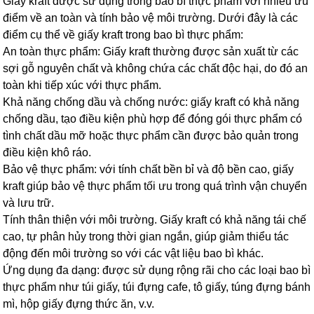
Giấy kraft được sử dụng trong bao bì thực phẩm với nhiều ưu
điểm về an toàn và tính bảo vệ môi trường. Dưới đây là các
điểm cụ thể về giấy kraft trong bao bì thực phẩm:
An toàn thực phẩm: Giấy kraft thường được sản xuất từ các
sợi gỗ nguyên chất và không chứa các chất độc hại, do đó an
toàn khi tiếp xúc với thực phẩm.
Khả năng chống dầu và chống nước: giấy kraft có khả năng
chống dầu, tạo điều kiện phù hợp để đóng gói thực phẩm có
tình chất dầu mỡ hoặc thực phẩm cần được bảo quản trong
điều kiện khô ráo.
Bảo vệ thực phẩm: với tính chất bền bỉ và độ bền cao, giấy
kraft giúp bảo vệ thực phẩm tối ưu trong quá trình vận chuyển
và lưu trữ.
Tính thân thiện với môi trường. Giấy kraft có khả năng tái chế
cao, tự phân hủy trong thời gian ngắn, giúp giảm thiểu tác
động đến môi trường so với các vật liệu bao bì khác.
Ứng dụng đa dạng: được sử dụng rộng rãi cho các loại bao bì
thực phẩm như túi giấy, túi đựng cafe, tô giấy, túng đựng bánh
mì, hộp giấy đựng thức ăn, v.v.