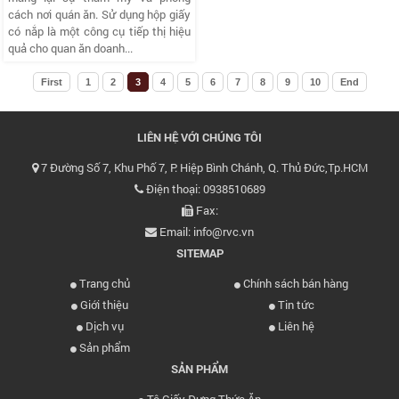
cách nơi quán ăn. Sử dụng hộp giấy
có nắp là một công cụ tiếp thị hiệu
quả cho quan ăn doanh...
First
1
2
3
4
5
6
7
8
9
10
End
LIÊN HỆ VỚI CHÚNG TÔI
7 Đường Số 7, Khu Phố 7, P. Hiệp Bình Chánh, Q. Thủ Đức,Tp.HCM
Điện thoại: 0938510689
Fax:
Email: info@rvc.vn
SITEMAP
Trang chủ
Chính sách bán hàng
Giới thiệu
Tin tức
Dịch vụ
Liên hệ
Sản phẩm
SẢN PHẨM