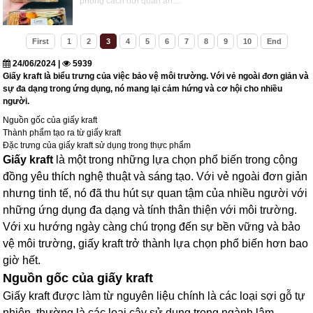
phong cách nơi quán ăn....
First
1
2
3
4
5
6
7
8
9
10
End
24/06/2024 |
5939
Giấy kraft là biểu trưng của việc bảo vệ môi trường. Với vẻ ngoài đơn giản và
sự đa dạng trong ứng dụng, nó mang lại cảm hứng và cơ hội cho nhiều
người.
Nguồn gốc của giấy kraft
Thành phẩm tạo ra từ giấy kraft
Đặc trưng của giấy kraft sử dụng trong thực phẩm
Giấy kraft
là một trong những lựa chọn phổ biến trong cộng
đồng yêu thích nghệ thuật và sáng tạo. Với vẻ ngoài đơn giản
nhưng tinh tế, nó đã thu hút sự quan tậm của nhiều người với
những ứng dụng đa dạng và tính thân thiện với môi trường.
Với xu hướng ngày càng chú trọng đến sự bền vững và bảo
vệ môi trường, giấy kraft trở thành lựa chọn phổ biến hơn bao
giờ hết.
Nguồn gốc của giấy kraft
Giấy kraft được làm từ nguyên liệu chính là các loại sợi gỗ tự
nhiên, thường là các loại cây sử dụng trong ngành lâm