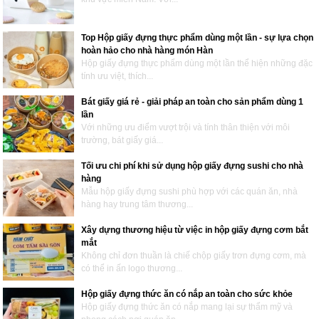
Top Hộp giấy đựng thực phẩm dùng một lần - sự lựa chọn
hoàn hảo cho nhà hàng món Hàn
Hộp giấy đựng thực phẩm dùng một lần thể hiện những đặc
tính ưu việt, thích...
Bát giấy giá rẻ - giải pháp an toàn cho sản phẩm dùng 1
lần
Với những ưu điểm vượt trội và tính thân thiện với môi
trường, bát giấy giá...
Tối ưu chi phí khi sử dụng hộp giấy đựng sushi cho nhà
hàng
Mẫu hộp giấy đựng sushi phù hợp với các quán ăn, nhà
hàng hay trung tâm thương...
Xây dựng thương hiệu từ việc in hộp giấy đựng cơm bắt
mắt
Không chỉ đơn thuần là chiế chộp giấy trơn đựng cơm, mà
có thể in ấn logo thương...
Hộp giấy đựng thức ăn có nắp an toàn cho sức khỏe
Hộp giấy đựng thức ăn có nắp mang lại sự thẩm mỹ và