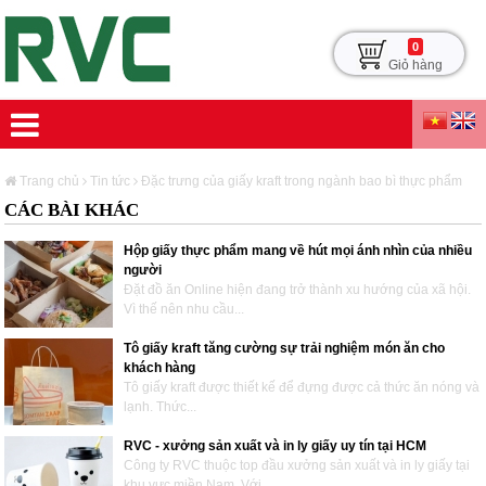
0
Giỏ hàng
Trang chủ
Tin tức
Đặc trưng của giấy kraft trong ngành bao bì thực phẩm
CÁC BÀI KHÁC
Hộp giấy thực phẩm mang về hút mọi ánh nhìn của nhiều
người
Đặt đồ ăn Online hiện đang trở thành xu hướng của xã hội.
Vì thế nên nhu cầu...
Tô giấy kraft tăng cường sự trải nghiệm món ăn cho
khách hàng
Tô giấy kraft được thiết kế để đựng được cả thức ăn nóng và
lạnh. Thức...
RVC - xưởng sản xuất và in ly giấy uy tín tại HCM
Công ty RVC thuộc top đầu xưởng sản xuất và in ly giấy tại
khu vực miền Nam. Với...