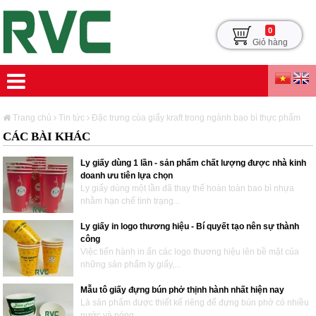
0
Giỏ hàng
Trang chủ
Tin tức
Đặc trưng của giấy kraft trong ngành bao bì thực phẩm
CÁC BÀI KHÁC
Ly giấy dùng 1 lần - sản phẩm chất lượng được nhà kinh
doanh ưu tiên lựa chọn
Ly giấy dùng một lần đã thay thế hoàn toàn bao bì nhựa
nhằm hạn chế tình trạng...
Ly giấy in logo thương hiệu - Bí quyết tạo nên sự thành
công
Việc tiến hành in ấn các logo thương hiệu lên bề mặt của
những sản phẩm ly giấy,...
Mẫu tô giấy đựng bún phở thịnh hành nhất hiện nay
Là sản phẩm được thiết kế riêng để đựng bún phở có nhiều
nước và nóng...