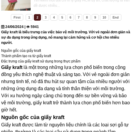
Tìm kiếm một địa chỉ in ly giấy HCM uy tín, chất lượng là vấn
đề được nhiều...
First
1
2
3
4
5
6
7
8
9
10
End
24/06/2024 |
5941
Giấy kraft là biểu trưng của việc bảo vệ môi trường. Với vẻ ngoài đơn giản và
sự đa dạng trong ứng dụng, nó mang lại cảm hứng và cơ hội cho nhiều
người.
Nguồn gốc của giấy kraft
Thành phẩm tạo ra từ giấy kraft
Đặc trưng của giấy kraft sử dụng trong thực phẩm
Giấy kraft
là một trong những lựa chọn phổ biến trong cộng
đồng yêu thích nghệ thuật và sáng tạo. Với vẻ ngoài đơn giản
nhưng tinh tế, nó đã thu hút sự quan tậm của nhiều người với
những ứng dụng đa dạng và tính thân thiện với môi trường.
Với xu hướng ngày càng chú trọng đến sự bền vững và bảo
vệ môi trường, giấy kraft trở thành lựa chọn phổ biến hơn bao
giờ hết.
Nguồn gốc của giấy kraft
Giấy kraft được làm từ nguyên liệu chính là các loại sợi gỗ tự
nhiên, thường là các loại cây sử dụng trong ngành lâm