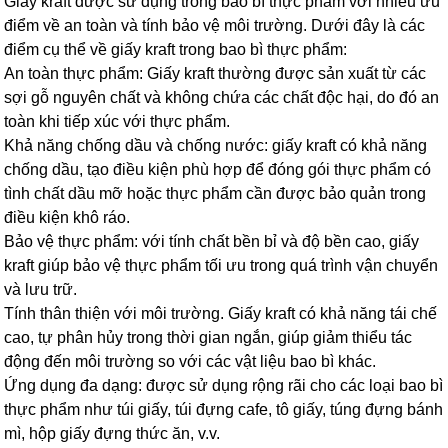
Giấy kraft được sử dụng trong bao bì thực phẩm với nhiều ưu
điểm về an toàn và tính bảo vệ môi trường. Dưới đây là các
điểm cụ thể về giấy kraft trong bao bì thực phẩm:
An toàn thực phẩm: Giấy kraft thường được sản xuất từ các
sợi gỗ nguyên chất và không chứa các chất độc hại, do đó an
toàn khi tiếp xúc với thực phẩm.
Khả năng chống dầu và chống nước: giấy kraft có khả năng
chống dầu, tạo điều kiện phù hợp để đóng gói thực phẩm có
tình chất dầu mỡ hoặc thực phẩm cần được bảo quản trong
điều kiện khô ráo.
Bảo vệ thực phẩm: với tính chất bền bỉ và độ bền cao, giấy
kraft giúp bảo vệ thực phẩm tối ưu trong quá trình vận chuyển
và lưu trữ.
Tính thân thiện với môi trường. Giấy kraft có khả năng tái chế
cao, tự phân hủy trong thời gian ngắn, giúp giảm thiểu tác
động đến môi trường so với các vật liệu bao bì khác.
Ứng dụng đa dạng: được sử dụng rộng rãi cho các loại bao bì
thực phẩm như túi giấy, túi đựng cafe, tô giấy, túng đựng bánh
mì, hộp giấy đựng thức ăn, v.v.