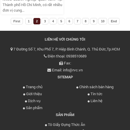
Thành phố Hồ Chí Minh, có rất nhiều
đơn vị cung...
First
1
2
3
4
5
6
7
8
9
10
End
LIÊN HỆ VỚI CHÚNG TÔI
7 Đường Số 7, Khu Phố 7, P. Hiệp Bình Chánh, Q. Thủ Đức,Tp.HCM
Điện thoại: 0938510689
Fax:
Email: info@rvc.vn
SITEMAP
Trang chủ
Chính sách bán hàng
Giới thiệu
Tin tức
Dịch vụ
Liên hệ
Sản phẩm
SẢN PHẨM
Tô Giấy Đựng Thức Ăn