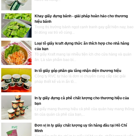
Khay giấy đựng bánh - giải pháp hoàn hảo cho thương
hiệu bánh
Trong thị trường bánh ngọt cạnh tranh gay gắt hiện nay, bao
bì đóng vai trò vô cùng...
Loại tô giấy kraft đựng thức ăn thích hợp cho nhà hàng
của bạn
Tô giấy Kraft mang lại nhiều tiện ích cho cửa hàng và quán
ăn. Là sản phẩm bao bì...
In tô giấy góp phần gia tăng nhận diện thương hiệu
Công ty RVC tự hào là đơn vị chuyên cung cấp các giải
pháp thiết kế và in ấn tô...
In ly giấy đựng cà phê chất lượng cho thương hiệu của
bạn
Ly giấy mang thương hiệu cà phê của quán hay mang thông
tin của quán cà phê của bạn,...
Đơn vị in ly giấy chất lượng uy tín hàng đầu tại Hồ Chí
Minh