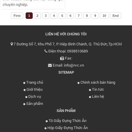
chuyên nghiệp.
First
1
2
3
4
5
6
7
8
9
10
End
LIÊN HỆ VỚI CHÚNG TÔI
7 Đường Số 7, Khu Phố 7, P. Hiệp Bình Chánh, Q. Thủ Đức,Tp.HCM
Điện thoại: 0938510689
Fax:
Email: info@rvc.vn
SITEMAP
Trang chủ
Chính sách bán hàng
Giới thiệu
Tin tức
Dịch vụ
Liên hệ
Sản phẩm
SẢN PHẨM
Tô Giấy Đựng Thức Ăn
Hộp Giấy Đựng Thức Ăn