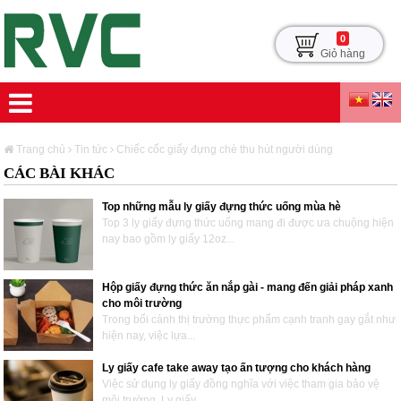
0
Giỏ hàng
Trang chủ
Tin tức
Chiếc cốc giấy đựng chè thu hút người dùng
CÁC BÀI KHÁC
Top những mẫu ly giấy đựng thức uống mùa hè
Top 3 ly giấy đựng thức uống mang đi được ưa chuộng hiện
nay bao gồm ly giấy 12oz...
Hộp giấy đựng thức ăn nắp gài - mang đến giải pháp xanh
cho môi trường
Trong bối cảnh thị trường thực phẩm cạnh tranh gay gắt như
hiện nay, việc lựa...
Ly giấy cafe take away tạo ấn tượng cho khách hàng
Việc sử dụng ly giấy đồng nghĩa với việc tham gia bảo vệ
môi trường. Ly giấy...