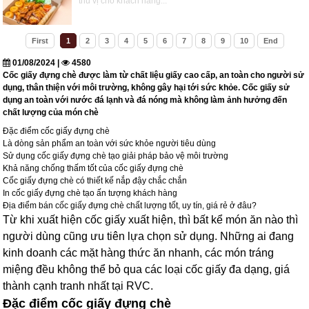
thú vị cho khách hàng...
First
1
2
3
4
5
6
7
8
9
10
End
01/08/2024 |
4580
Cốc giấy đựng chè được làm từ chất liệu giấy cao cấp, an toàn cho người sử
dụng, thân thiện với môi trường, không gây hại tới sức khỏe. Cốc giấy sử
dụng an toàn với nước đá lạnh và đá nóng mà không làm ảnh hưởng đến
chất lượng của món chè
Đặc điểm cốc giấy đựng chè
Là dòng sản phẩm an toàn với sức khỏe người tiêu dùng
Sử dụng cốc giấy đựng chè tạo giải pháp bảo vệ môi trường
Khả năng chống thấm tốt của cốc giấy đựng chè
Cốc giấy đựng chè có thiết kế nắp đậy chắc chắn
In cốc giấy đựng chè tạo ấn tượng khách hàng
Địa điểm bán cốc giấy đựng chè chất lượng tốt, uy tín, giá rẻ ở đâu?
Từ khi xuất hiện cốc giấy xuất hiện, thì bất kể món ăn nào thì
người dùng cũng ưu tiên lựa chọn sử dụng. Những ai đang
kinh doanh các mặt hàng thức ăn nhanh, các món tráng
miệng đều không thể bỏ qua các loại cốc giấy đa dạng, giá
thành cạnh tranh nhất tại RVC.
Đặc điểm cốc giấy đựng chè