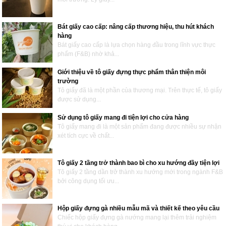
Bát giấy cao cấp: nâng cấp thương hiệu, thu hút khách
hàng
Bát giấy cao cấp là lựa chọn hàng đầu trong lĩnh vực thực
phẩm (F&B) nhờ khả...
Giới thiệu về tô giấy đựng thực phẩm thân thiện môi
trường
Tô giấy đã là một phần của thương mại. Trên thực tế, tô giấy
được sử dụng...
Sử dụng tô giấy mang đi tiện lợi cho cửa hàng
Tô giấy mang đi là một sản phẩm đang được nhiều sự nhận
xét tích cực về chất...
Tô giấy 2 tầng trở thành bao bì cho xu hướng đầy tiện lợi
Tô giấy 2 tầng dần trở thành xu hướng mới trong ngành F&B
bởi công dụng tối ưu...
Hộp giấy đựng gà nhiều mẫu mã và thiết kế theo yêu cầu
Chiếc hộp giấy đựng gà nướng mang lại thêm trải nghiệm